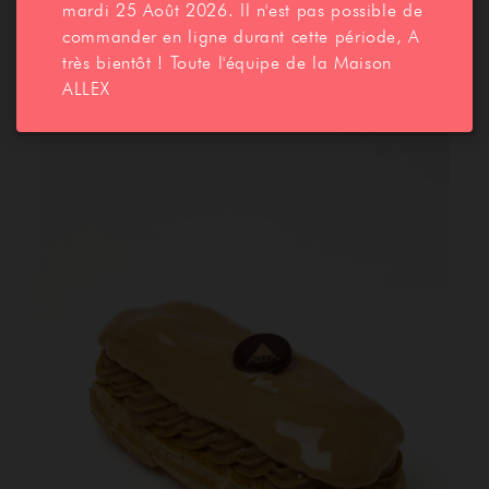
mardi 25 Août 2026. Il n'est pas possible de
commander en ligne durant cette période, A
très bientôt ! Toute l'équipe de la Maison
ALLEX