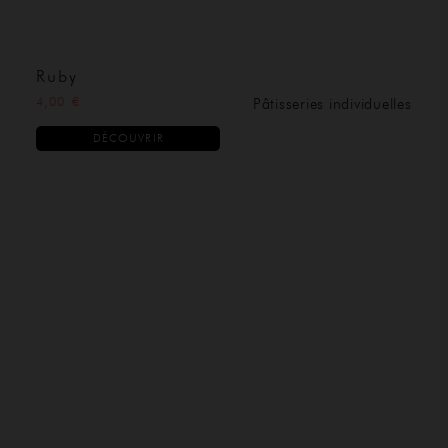
Ruby
4,00 €
Pâtisseries individuelles
DÉCOUVRIR