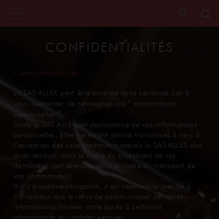
CONFIDENTIALITÉS
Confidentialités
La SAS ALLEX peut être amenée dans certaines cas à
vous demander de renseigner vos « informations
personnelles ».
Seule la SAS ALLEX est destinataire de vos informations
personnelles. Elles ne seront jamais transmises à tiers à
l’exception des sous-traitants auxquels la SAS ALLEX doit
avoir recours dans le cadre du traitement de vos
demandes (par exemple dans le cadre du transport de
vos commandes).
Il n’y a aucune obligation, il est néanmoins précisé à
l’utilisateur que le refus de communiquer certaines
informations limitera votre accès à certaines
informations ou certains services.